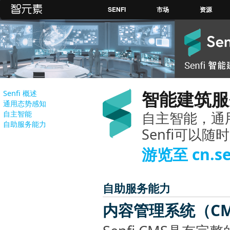
SENFI
市场
资源
智能建筑服
Senfi 概述
通用态势感知
自主智能，通
自主智能
自助服务能力
Senfi可以
游览至 cn.s
自助服务能力
内容管理系统（CM