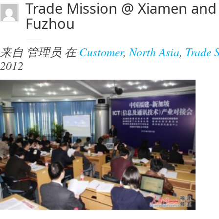
Trade Mission @ Xiamen and
Fuzhou
来自
管理员
在
Customer
,
North Asia
,
Trade 
2012