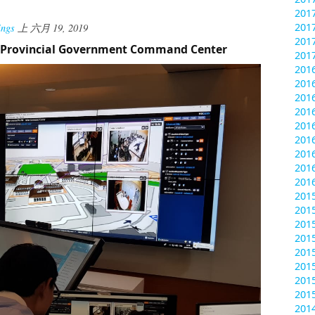
201
201
ings
上
六月 19, 2019
201
 Provincial Government Command Center
201
20
201
201
201
201
201
201
201
201
20
201
201
201
201
201
201
201
20