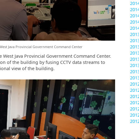
201
201
201
201
201
20
20
201
 West Java Provincial Government Command Center
201
he West Java Provincial Government Command Center.
201
on of the building by fusing CCTV data streams to
201
onal view of the building.
201
201
20
20
201
201
201
201
201