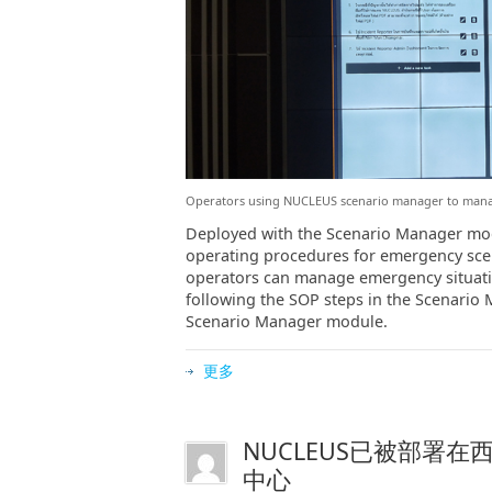
Operators using NUCLEUS scenario manager to mana
Deployed with the Scenario Manager modu
operating procedures for emergency scen
operators can manage emergency situation
following the SOP steps in the Scenario 
Scenario Manager module.
更多
NUCLEUS已被部署
中心