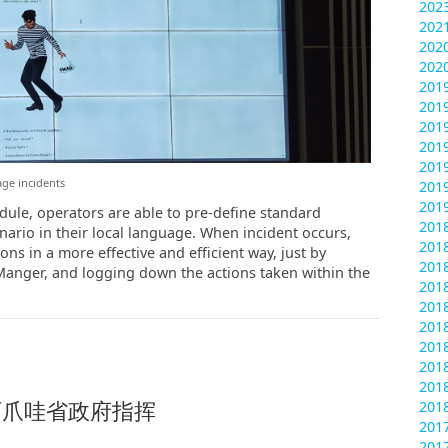
202
202
202
202
201
201
201
201
201
ge incidents
201
201
le, operators are able to pre-define standard
20
ario in their local language. When incident occurs,
201
s in a more effective and efficient way, just by
201
Manger, and logging down the actions taken within the
201
201
201
201
201
201
在西爪哇省政府指挥
201
20
20