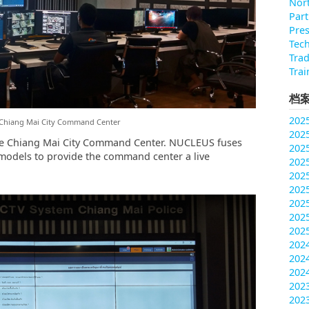
Nort
Part
Pres
Tec
Tra
Trai
档
202
 Chiang Mai City Command Center
202
the Chiang Mai City Command Center. NUCLEUS fuses
202
 models to provide the command center a live
202
202
202
202
202
202
20
202
202
202
202