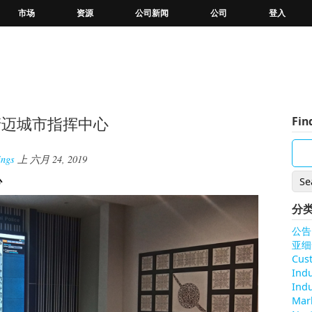
市场
资源
公司新闻
公司
登入
在清迈城市指挥中心
Fin
ings
上
六月 24, 2019
心
分
公告
亚细
Cus
Ind
Indu
Mar