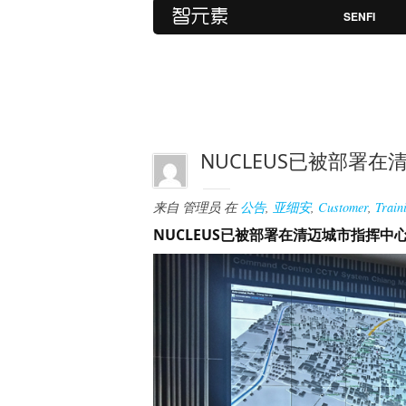
SENFI
NUCLEUS已被部署
来自
管理员
在
公告
,
亚细安
,
Customer
,
Train
NUCLEUS已被部署在清迈城市指挥中