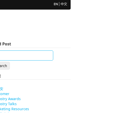
d Post
类
安
tomer
ustry Awards
stry Talks
keting Resources