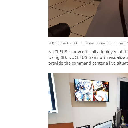
NUCLEUS as the 3D unified management platform in
NUCLEUS is now officially deployed at t
Using 3D, NUCLEUS transform visualizati
provide the command center a live situati