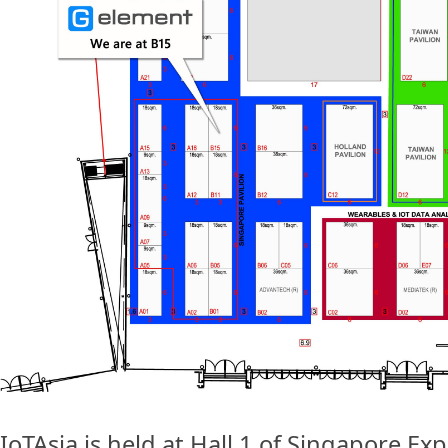
IoTAsia is held at Hall 1 of Singapore Ex