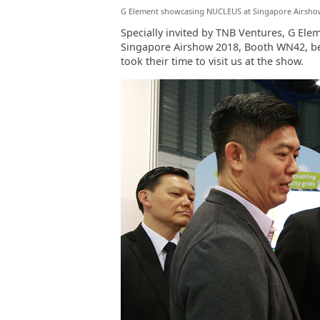
G Element showcasing NUCLEUS at Singapore Airsho
Specially invited by TNB Ventures, G El
Singapore Airshow 2018, Booth WN42, be
took their time to visit us at the show.