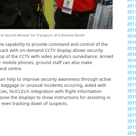
201
201
201
201
20
nd Second Minister for Transport, at G Element Booth
201
201
e capability to provide command and control of the
201
yback with on-demand CCTV display allows security
201
op of the CCTV with video analytics surveillance. Armed
201
eir mobile phones, ground staff can also make
201
and centre.
201
201
 can help to improve security awareness through active
20
d baggage or unusual incidents occuring, aided with
201
ies, NUCLEUS integration with flight information
201
ose the displays to show instructions for assisting in
201
r even tracking down of suspects.
201
201
201
201
20