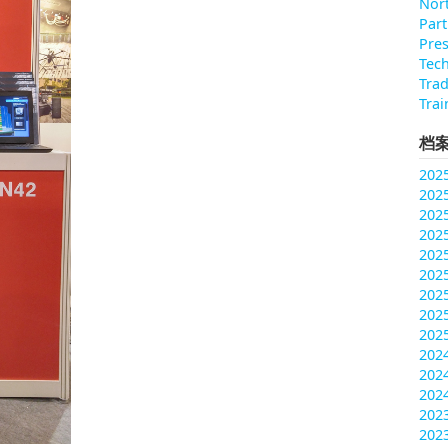
Nort
Part
Pres
Tec
Tra
Trai
档
202
202
202
202
202
202
202
202
202
20
202
202
202
202