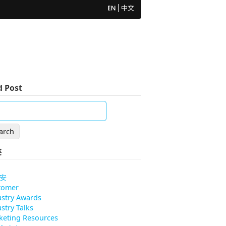
d Post
类
安
tomer
ustry Awards
stry Talks
keting Resources