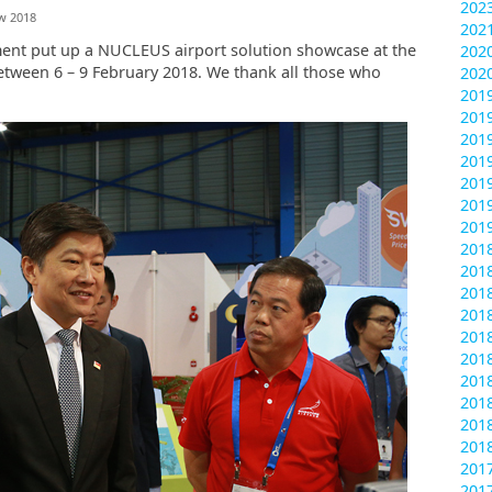
202
w 2018
202
ement put up a NUCLEUS airport solution showcase at the
202
tween 6 – 9 February 2018. We thank all those who
202
201
201
201
201
201
201
201
20
201
201
201
201
201
201
201
201
201
20
20