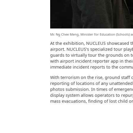
Mr. Ng Chee Meng, Minister for Education (Schools) a
At the exhibition, NUCLEUS showcased th
airport. NUCLEUS’s specialized tour pla
guards to virtually tour the grounds on t
with airport incident reporter app in th
immediate incident reports to the comm
With terrorism on the rise, ground staff
reporting of locations of any unattende
photos submission. In times of emergenc
display system allows operators to repurp
mass evacuations, finding of lost child o